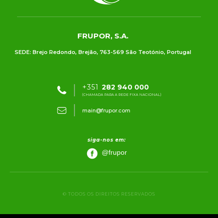
FRUPOR, S.A.
SEDE: Brejo Redondo, Brejão, 763-569 São Teotónio, Portugal
+351
282 940 000
(CHAMADA PARA A REDE FIXA NACIONAL)
main@frupor.com
siga-nos em:
@frupor
© TODOS OS DIREITOS RESERVADOS