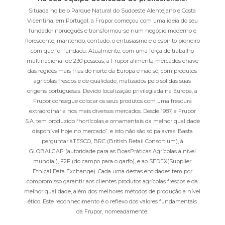
Situada no belo Parque Natural do Sudoeste Alentejano e Costa
Vicentina, em Portugal, a Frupor começou com uma ideia do seu
fundador norueguês e transformou-se num negócio moderno e
florescente, mantendo, contudo, o entusiasmo e o espírito pioneiro
com que foi fundada. Atualmente, com uma força de trabalho
multinacional de 230 pessoas, a Frupor alimenta mercados chave
das regiões mais frias do norte da Europa e não só, com produtos
agrícolas frescos e de qualidade, matizados pelo sol das suas
origens portuguesas. Devido localização privilegiada na Europa, a
Frupor consegue colocar os seus produtos com uma frescura
extraordinária nos mais diversos mercados. Desde 1987, a Frupor
S.A. tem produzido “hortícolas e ornamentais da melhor qualidade
disponível hoje no mercado”, e isto não são só palavras. Basta
perguntar àTESCO, BRC (British Retail Consortium), à
GLOBALGAP (autoridade para as BoasPráticas Agrícolas a nível
mundial), F2F (do campo para o garfo), e ao SEDEX(Supplier
Ethical Data Exchange). Cada uma destas entidades tem por
compromisso garantir aos clientes produtos agrícolas frescos e da
melhor qualidade, além dos melhores métodos de produção a nível
ético. Este reconhecimento é o reflexo dos valores fundamentais
da Frupor, nomeadamente: